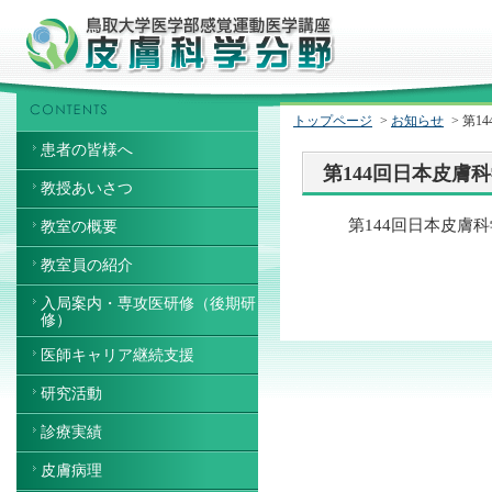
トップページ
>
お知らせ
> 第
患者の皆様へ
第144回日本皮膚科
教授あいさつ
第144回日本皮膚
教室の概要
教室員の紹介
入局案内・専攻医研修（後期研
修）
医師キャリア継続支援
研究活動
診療実績
皮膚病理