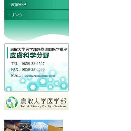
皮膚外科
リンク
TEL：0859-38-6597
FAX：0859-38-6599
MAIL：
hifujimu@ml.med.tottori-u.ac.jp