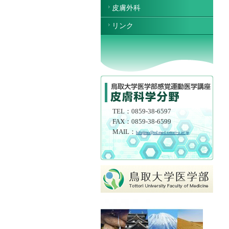
皮膚外科
リンク
TEL：0859-38-6597
FAX：0859-38-6599
MAIL：
hifujimu@ml.med.tottori-u.ac.jp