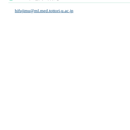
hifujimu@ml.med.tottori-u.ac.jp