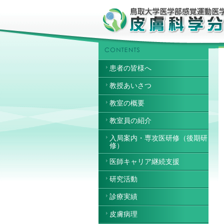
患者の皆様へ
教授あいさつ
教室の概要
教室員の紹介
入局案内・専攻医研修（後期研
修）
医師キャリア継続支援
研究活動
診療実績
皮膚病理